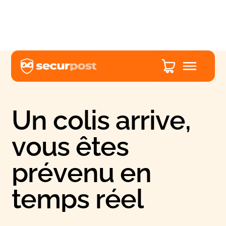
0
U
n
c
o
l
i
s
a
r
r
i
v
e
,
v
o
u
s
ê
t
e
s
p
r
é
v
e
n
u
e
n
t
e
m
p
s
r
é
e
l